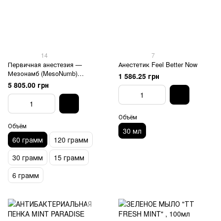
14
7
Первичная анестезия —
Анестетик Feel Better Now
Мезонамб (MesoNumb)
1 586.25 грн
60грамм
5 805.00 грн
Объём
Объём
30 мл
60 грамм
120 грамм
30 грамм
15 грамм
6 грамм