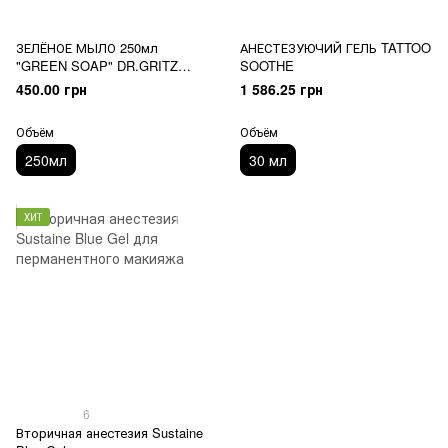
ЗЕЛЁНОЕ МЫЛО 250мл
АНЕСТЕЗУЮЧИЙ ГЕЛЬ TATTOO
"GREEN SOAP" DR.GRITZ
SOOTHE
(КОНЦЕНТРАТ)
450.00 грн
1 586.25 грн
Объём
Объём
250мл
30 мл
ХИТ
6
Вторичная анестезия Sustaine