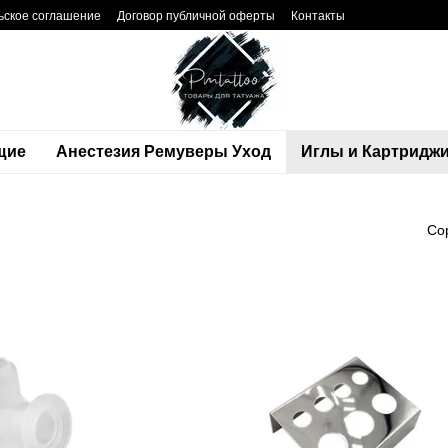
ьское соглашение
Договор публичной оферты
Контакты
щие
Анестезия Ремуверы Уход
Иглы и Картридж
Со