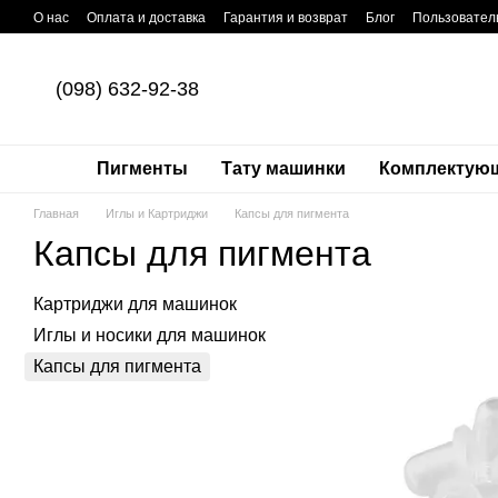
Перейти к основному контенту
О нас
Оплата и доставка
Гарантия и возврат
Блог
Пользовател
(098) 632-92-38
Пигменты
Тату машинки
Комплектую
Главная
Иглы и Картриджи
Капсы для пигмента
Капсы для пигмента
Картриджи для машинок
Иглы и носики для машинок
Капсы для пигмента