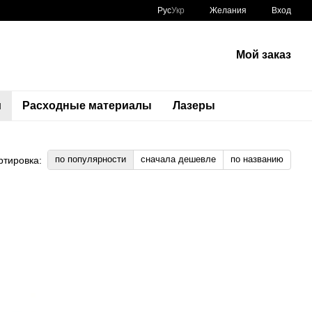
Рус
Укр
Желания
Вход
Мой заказ
и
Расходные материалы
Лазеры
по популярности
сначала дешевле
по названию
ртировка: