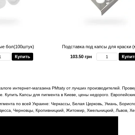
ые бол(100штук)
Подставка под капсы для краски (
Купить
103.50 грн
Купит
талоге интернет-магазина PMtaty от лучших производителей. Пров
ine. Купить Капсы для пигмента в Киеве, цены недорого. Европейск
гмента по всей Украине: Черкассы, Белая Церковь, Умань, Борисп
десса, Черновцы, Кропивницкий, Житомир, Хмельницкий, Львов, Хер