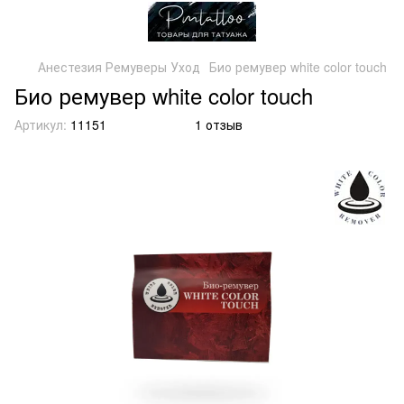
Анестезия Ремуверы Уход
Био ремувер white color touch
Био ремувер white color touch
Артикул:
11151
1 отзыв