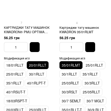
7
4
КАРТРИДЖИ ТАТУ МАШИНОК
Картриджи тату машинок
KWADRON® PMU OPTIMA
KWADRON 35/01RLMT
20/01 RLLT
56.25 грн
56.25 грн
Модификация игл
Модификация игл
18/01RLLT
20/01RLLT
35/01RLMT
25/01RLLT
25/01RLLT
30/1RLLT
30/1RLLT
35/1RLLT
35/1RLLT
40/1RLPT-T
25/03RLLT
30/3RLLT
40/1RSUT-T
30/3RSLT
25/05RLLT
18/03RSPT-T
30/7 SEMLT
30/7 MGLT
20/03RLLT
25/03RLLT
35/01RLLT-T
30/9 RLLT