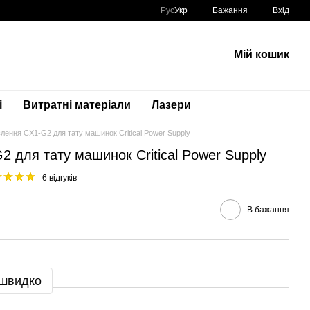
Рус
Укр
Бажання
Вхід
Мій кошик
і
Витратні матеріали
Лазери
лення CX1-G2 для тату машинок Critical Power Supply
 для тату машинок Critical Power Supply
6 відгуків
В бажання
 швидко