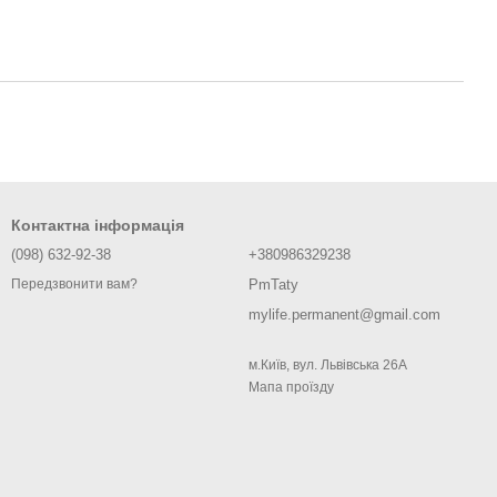
Контактна інформація
(098) 632-92-38
+380986329238
PmTaty
Передзвонити вам?
mylife.permanent@gmail.com
м.Київ, вул. Львівська 26А
Мапа проїзду