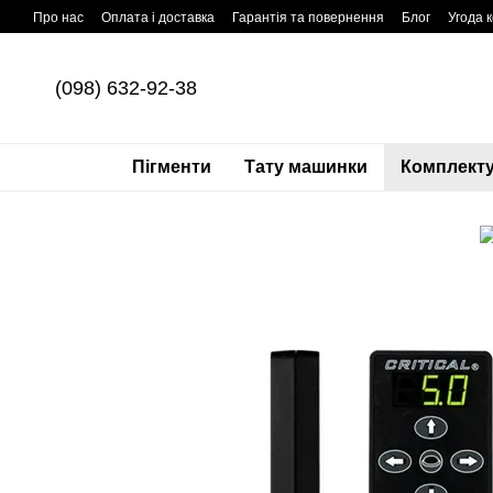
Перейти до основного контенту
Про нас
Оплата і доставка
Гарантія та повернення
Блог
Угода 
(098) 632-92-38
Пігменти
Тату машинки
Комплекту