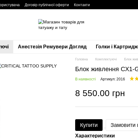
користувача
Договір публічної оферти
Контакти
ючі
Анестезія Ремувери Догляд
Голки і Картридж
Головна
Комплектуючі
Блок жив
Блок живлення CX1-G2
В наявності
Артикул: 2016
8 550.00 грн
Купити
Замовити
Характеристики