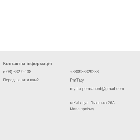
Контактна інформація
(098) 632-92-38
+380986329238
PmTaty
Передзвонити вам?
mylife.permanent@gmail.com
м.Київ, вул. Львівська 26А
Мапа проїзду