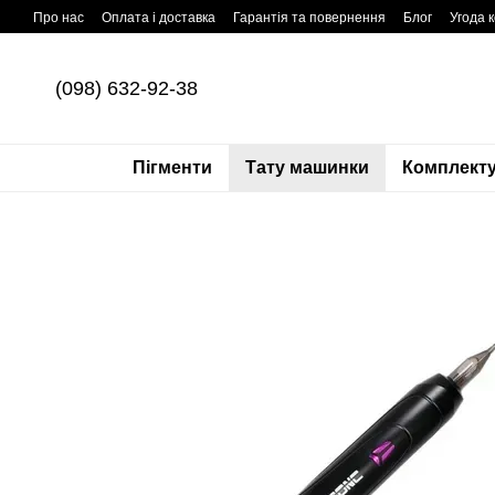
Перейти до основного контенту
Про нас
Оплата і доставка
Гарантія та повернення
Блог
Угода 
(098) 632-92-38
Пігменти
Тату машинки
Комплекту