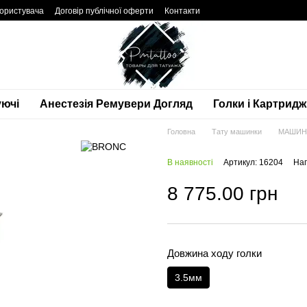
користувача
Договір публічної оферти
Контакти
ючі
Анестезія Ремувери Догляд
Голки і Картридж
Головна
Тату машинки
МАШИНК
В наявності
Артикул: 16204
Нап
8 775.00 грн
Довжина ходу голки
3.5мм