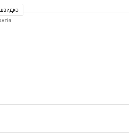
 швидко
антія