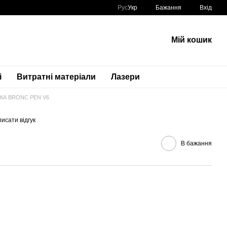
Рус
Укр
Бажання
Вхід
Мій кошик
і
Витратні матеріали
Лазери
А BRONC PEN V6
исати відгук
В бажання