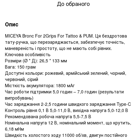
До обраного
Опис
MICEYA Bronc For 2Grips For Tattoo & PUM. Ця бездротова
тату-ручка, що перезаряджається, забезпечує точність,
маневреність і простоту, що не мають собі рівних.
Ключова особливість
Розміри (Ø * Д): 26,5 * 133 мм
Вага: 150 грам
Доступні кольори: рожевий, армійський зелений, чорний,
червоний, сірий
Місткість акумулятора: 1800 мАг
Час роботи підтримки 5,0 годин – 7,0 годин (результати
випробувань)
Час заряджання 2-2,5 години швидкого заряджання Type-C
Контроль рівня 0,1 В 5,0-11,0 В, вихідна напруга 5,0-12,0 В
Рекомендована робоча напруга 5,5-7,5 В
Номінальна напруга 12 В, номінальний момент, що крутить,
6,18 мНм
Швидкість холостого ходу 11000 об/хв, двигун постійного