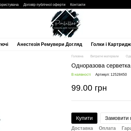
користувача
Договір публічної оферти
Контакти
ючі
Анестезія Ремувери Догляд
Голки і Картридж
Головна
Витратні матеріали
Одн
Одноразова серветка 
В наявності
Артикул: 12528450
99.00 грн
Купити
Замовити
Доставка
Оплата
Гар