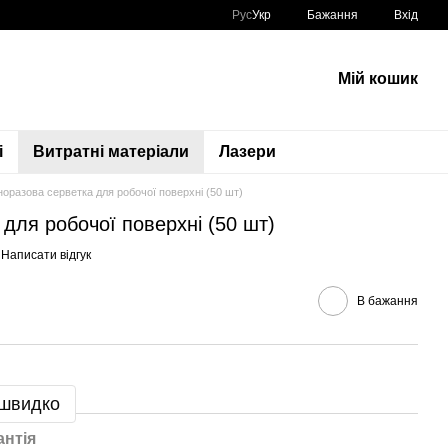
Рус
Укр
Бажання
Вхід
Мій кошик
і
Витратні матеріали
Лазери
оразова серветка для робочої поверхні (50 шт)
для робочої поверхні (50 шт)
Написати відгук
В бажання
 швидко
антія