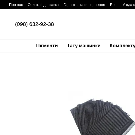
Перейти до основного контенту
Про нас
Оплата і доставка
Гарантія та повернення
Блог
Угода 
(098) 632-92-38
Пігменти
Тату машинки
Комплекту