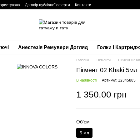
користувача
Договір публічної оферти
Контакти
ючі
Анестезія Ремувери Догляд
Голки і Картридж
Головна
Пігменти
Пігмент 02 Kh
Пігмент 02 Khaki 5мл
В наявності
Артикул: 12345885
1 350.00 грн
Об'єм
5 мл