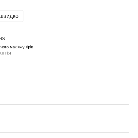
 швидко
RS
ного макіяжу брів
антія