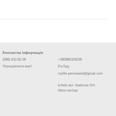
Контактна інформація
(098) 632-92-38
+380986329238
PmTaty
Передзвонити вам?
mylife.permanent@gmail.com
м.Київ, вул. Львівська 26А
Мапа проїзду