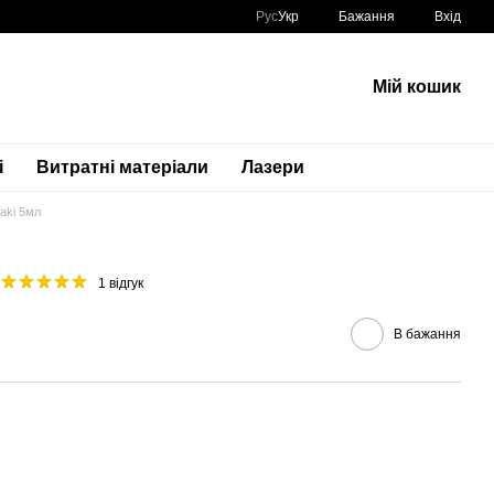
Рус
Укр
Бажання
Вхід
Мій кошик
і
Витратні матеріали
Лазери
aki 5мл
1 відгук
В бажання