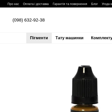
Перейти до основного контенту
Про нас
Оплата і доставка
Гарантія та повернення
Блог
Угода 
(098) 632-92-38
Пігменти
Тату машинки
Комплекту