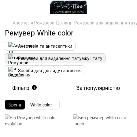
Анестезія Ремувери Догляд
Ремувери для видалення тату
Ремувер White color
Анестезія та антисептики
Ремувери для видалення татуажу і тату
Засоби для догляду і загоєння
Фільтр
За популярністю
1
Бренд
White color