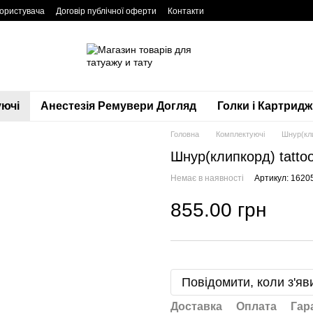
користувача
Договір публічної оферти
Контакти
ючі
Анестезія Ремувери Догляд
Голки і Картридж
Головна
Комплектуючі
Шнур(кли
Шнур(клипкорд) tattoo
Немає в наявності
Артикул: 1620
855.00 грн
Повідомити, коли з'яв
Доставка
Оплата
Гар