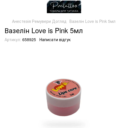
Анестезія Ремувери Догляд
Вазелін Love is Pink 5мл
Вазелін Love is Pink 5мл
Артикул:
658925
Написати відгук